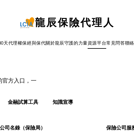
龍辰保險代理人
30天代理權
保經與保代
關於龍辰
守護的力量
資源平台
常見問答
聯
的官方入口，一
金融試算工具
知識宣導
公司名錄（保險局）
保險公司服