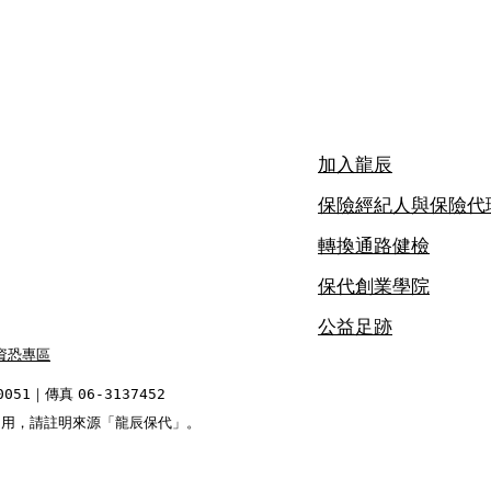
加入龍辰
保險經紀人與保險代
轉換通路健檢
保代創業學院
公益足跡
資恐專區
0051
｜傳真
06-3137452
內容歡迎引用，請註明來源「龍辰保代」。