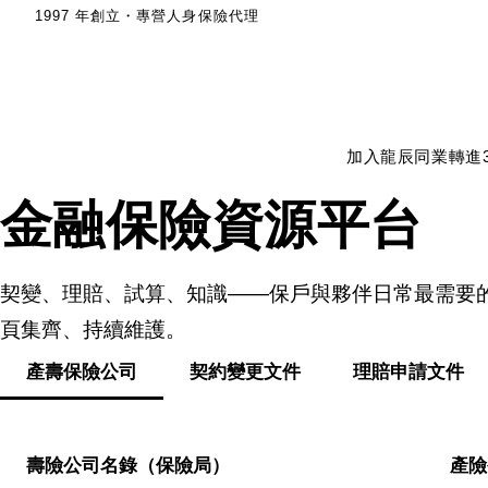
1997 年創立・專營人身保險代理
加入龍辰
同業轉進
金融保險資源平台
契變、理賠、試算、知識——保戶與夥伴日常最需要
頁集齊、持續維護。
產壽保險公司
契約變更文件
理賠申請文件
壽險公司名錄（保險局）
產險