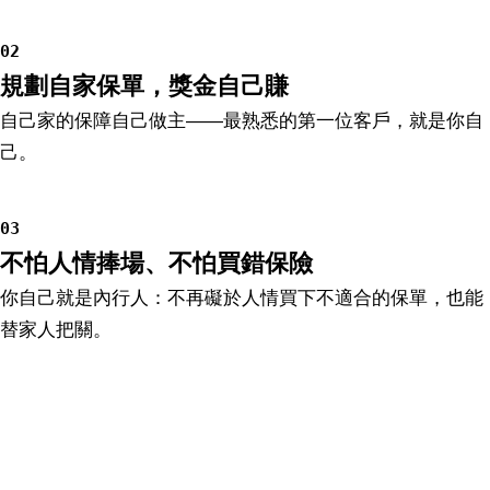
02
規劃自家保單，獎金自己賺
自己家的保障自己做主——最熟悉的第一位客戶，就是你自
己。
03
不怕人情捧場、不怕買錯保險
你自己就是內行人：不再礙於人情買下不適合的保單，也能
替家人把關。
公司影音
為什麼要擁有代理權？
上面三點只是開頭——代理權的 12 大利益、為
什麼值得為它花 30 天，這支影片一次講完。看