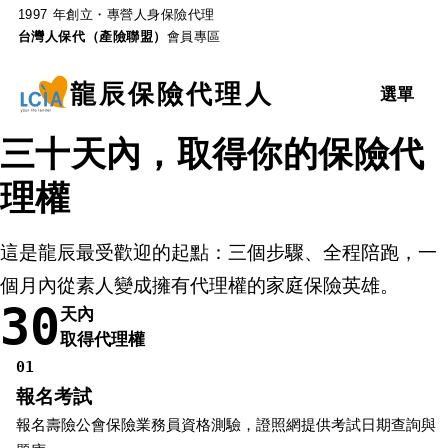
1997 年創立・專營人身保險代理
台灣人保代（產險聯盟）
會員專區
龍辰保險代理人
選單
三十天內，取得你的保險代
理權
這是龍辰最受歡迎的起點：三個步驟、全程陪跑，一
個月內從素人變成擁有代理權的家庭保險英雄。
30
天內
取得代理權
01
報名考試
報名壽險公會保險業務員資格測驗，證照網提供考試日期查詢與