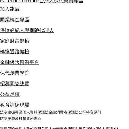
Facebook
YouTube
台灣人保代
會員專區
加入龍辰
同業轉進專區
保險經紀人與保險代理人
家庭財富健檢
轉換通路健檢
金融保險資源平台
保代創業學院
招募問答總覽
公益足跡
教育訓練現場
法令遵循專區
個人資料保護法
金融消費者保護法
公平待客原則
防制洗錢及打擊資恐專區
龍辰保險代理人股份有限公司｜台南市永康區中華路196之2號｜電話
06-