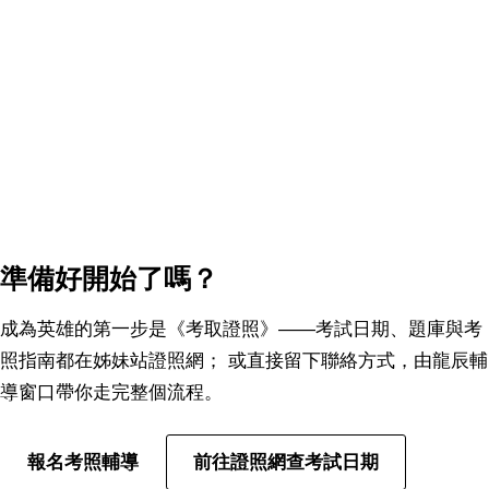
完再決定要不要開始。
幸福代理權｜不是賣保險，而是打造一輩
子的第二收入！
點擊才載入 YouTube・在此之前不與 Google 連線
準備好開始了嗎？
成為英雄的第一步是《考取證照》——考試日期、題庫與考
照指南都在姊妹站證照網； 或直接留下聯絡方式，由龍辰輔
導窗口帶你走完整個流程。
報名考照輔導
前往證照網查考試日期